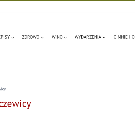
EPISY
ZDROWO
WINO
WYDARZENIA
O MNIE I 
wicy
oczewicy