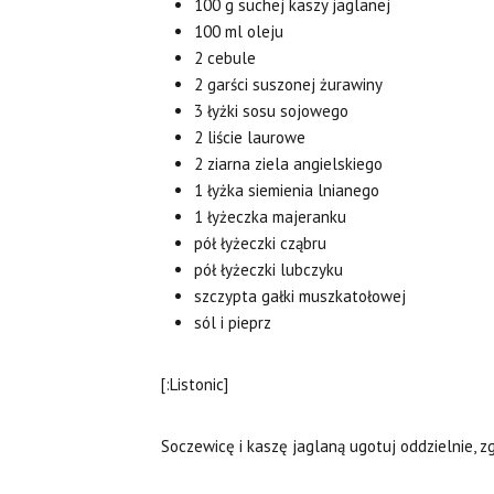
100 g suchej kaszy jaglanej
100 ml oleju
2 cebule
2 garści suszonej żurawiny
3 łyżki sosu sojowego
2 liście laurowe
2 ziarna ziela angielskiego
1 łyżka siemienia lnianego
1 łyżeczka majeranku
pół łyżeczki cząbru
pół łyżeczki lubczyku
szczypta gałki muszkatołowej
sól i pieprz
[:Listonic]
Soczewicę i kaszę jaglaną ugotuj oddzielnie, 