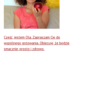
Cześć, jestem Ola. Zapraszam Cię do
wspólnego gotowania. Obiecuję, że będzie
smacznie, prosto i zdrowo.