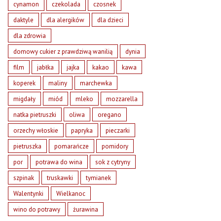
cynamon
czekolada
czosnek
daktyle
dla alergików
dla dzieci
dla zdrowia
domowy cukier z prawdziwą wanilią
dynia
film
jabłka
jajka
kakao
kawa
koperek
maliny
marchewka
migdały
miód
mleko
mozzarella
natka pietruszki
oliwa
oregano
orzechy włoskie
papryka
pieczarki
pietruszka
pomarańcze
pomidory
por
potrawa do wina
sok z cytryny
szpinak
truskawki
tymianek
Walentynki
Wielkanoc
wino do potrawy
żurawina