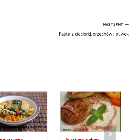
k
NASTĘPNY
Pasta z cieciorki, orzechów i oliwek
ry warzywne
Smażone zielone