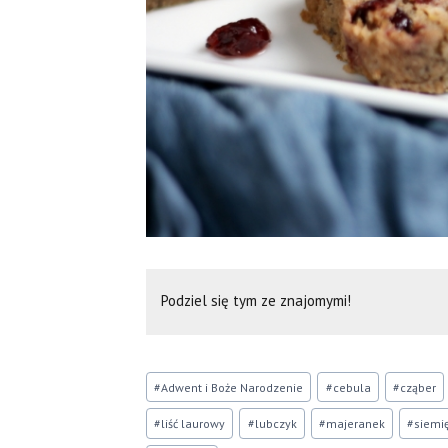
Podziel się tym ze znajomymi!
Tagi
#
Adwent i Boże Narodzenie
#
cebula
#
cząber
wpisu:
#
liść laurowy
#
lubczyk
#
majeranek
#
siemi