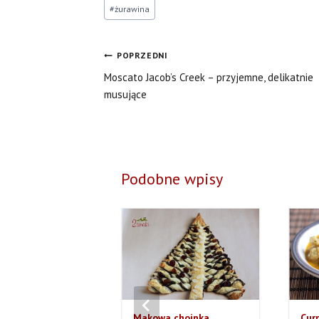
#
żurawina
Nawigacja
POPRZEDNI
Moscato Jacob’s Creek – przyjemne, delikatnie
wpisu
musujące
Podobne wpisy
czna owsianka z
Makowa choinka
Cur