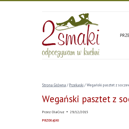
Przejdź
do
treści
PRZ
Strona Główna
/
Przekąski
/
Wegański pasztet z socze
Wegański pasztet z s
Przez
OlaCruz
29/12/2015
PRZEKĄSKI