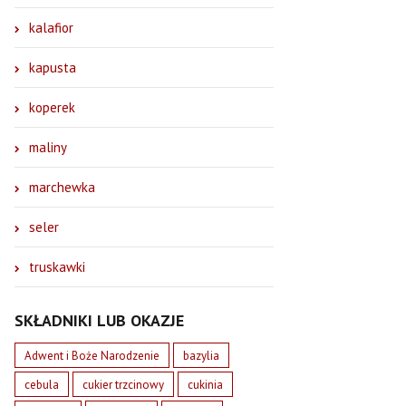
kalafior
kapusta
koperek
maliny
marchewka
seler
truskawki
SKŁADNIKI LUB OKAZJE
Adwent i Boże Narodzenie
bazylia
cebula
cukier trzcinowy
cukinia