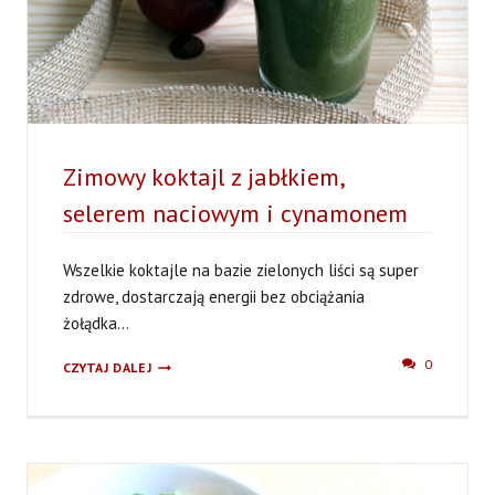
Zimowy koktajl z jabłkiem,
selerem naciowym i cynamonem
Wszelkie koktajle na bazie zielonych liści są super
zdrowe, dostarczają energii bez obciążania
żołądka...
ZIMOWY
0
CZYTAJ DALEJ
KOKTAJL
Z
JABŁKIEM,
SELEREM
NACIOWYM
I