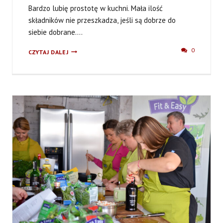
Bardzo lubię prostotę w kuchni. Mała ilość
składników nie przeszkadza, jeśli są dobrze do
siebie dobrane....
SAŁATA
0
CZYTAJ DALEJ
ZE
SZPINAKIEM
I
DYNIĄ