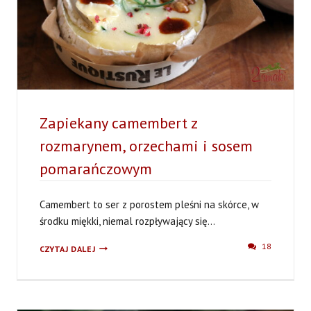
Zapiekany camembert z
rozmarynem, orzechami i sosem
pomarańczowym
Camembert to ser z porostem pleśni na skórce, w
środku miękki, niemal rozpływający się...
ZAPIEKANY
18
CZYTAJ DALEJ
CAMEMBERT
Z
ROZMARYNEM,
ORZECHAMI