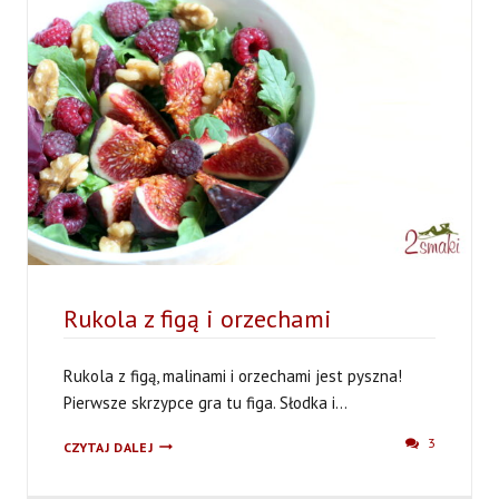
CYNAMONEM
Rukola z figą i orzechami
Rukola z figą, malinami i orzechami jest pyszna!
Pierwsze skrzypce gra tu figa. Słodka i...
RUKOLA
3
CZYTAJ DALEJ
Z
FIGĄ