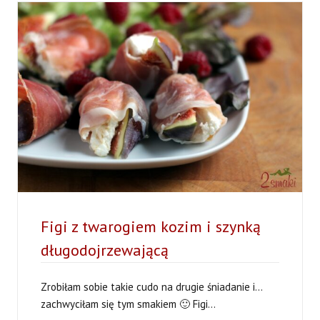
NA
SAŁACIE
Z
ORZECHAMI
(+FILM)
Figi z twarogiem kozim i szynką
długodojrzewającą
Zrobiłam sobie takie cudo na drugie śniadanie i…
zachwyciłam się tym smakiem 🙂 Figi...