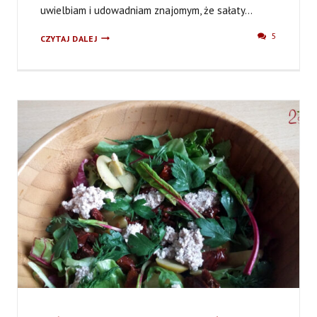
uwielbiam i udowadniam znajomym, że sałaty...
SAŁATA
5
CZYTAJ DALEJ
Z
BROKUŁEM,
SZPARAGAMI
I
MALINOWYM
SOSEM
WINEGRET