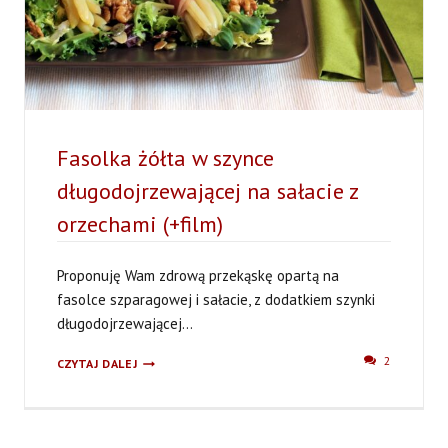
Fasolka żółta w szynce
długodojrzewającej na sałacie z
orzechami (+film)
Proponuję Wam zdrową przekąskę opartą na
fasolce szparagowej i sałacie, z dodatkiem szynki
długodojrzewającej...
FASOLKA
2
CZYTAJ DALEJ
ŻÓŁTA
W
SZYNCE
DŁUGODOJRZEWAJĄCEJ