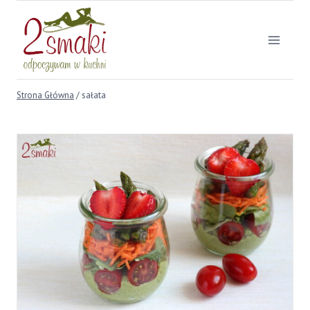
Przejdź
do
treści
Strona Główna
/
sałata