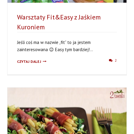
Warsztaty Fit&Easy z Jaśkiem
Kuroniem
Jeśli coś ma w nazwie „fit” to ja jestem
zainteresowana 😉 Easy tym bardziej!...
WARSZTATY
2
CZYTAJ DALEJ
FIT&EASY
Z
JAŚKIEM
KURONIEM