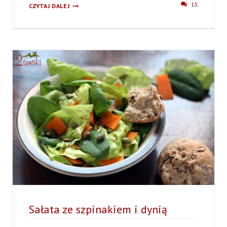
SAŁATA
15
CZYTAJ DALEJ
Z
CIECIERZYCĄ,
PAPRYKĄ
I
AWOKADO
–
OBIAD
DLA
BIEGACZY
Sałata ze szpinakiem i dynią