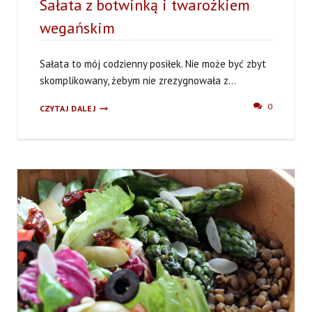
Sałata z botwinką i twarożkiem
wegańskim
Sałata to mój codzienny posiłek. Nie może być zbyt
skomplikowany, żebym nie zrezygnowała z...
SAŁATA
0
CZYTAJ DALEJ
Z
BOTWINKĄ
I
TWAROŻKIEM
WEGAŃSKIM