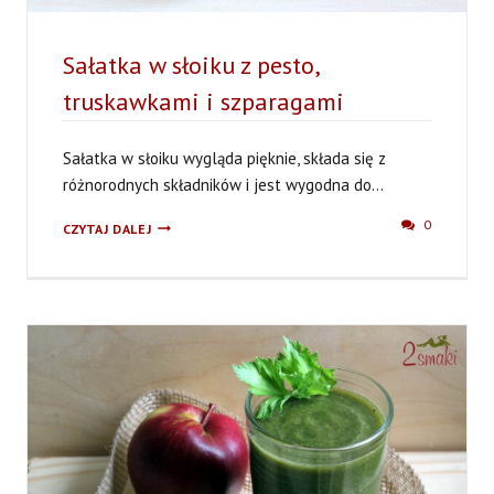
Sałatka w słoiku z pesto,
truskawkami i szparagami
Sałatka w słoiku wygląda pięknie, składa się z
różnorodnych składników i jest wygodna do...
SAŁATKA
0
CZYTAJ DALEJ
W
SŁOIKU
Z
PESTO,
TRUSKAWKAMI
I
SZPARAGAMI