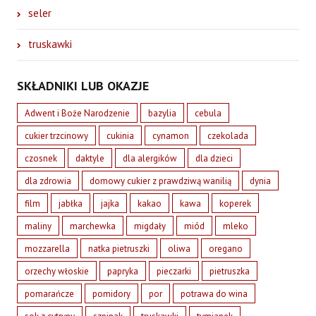
seler
truskawki
SKŁADNIKI LUB OKAZJE
Adwent i Boże Narodzenie
bazylia
cebula
cukier trzcinowy
cukinia
cynamon
czekolada
czosnek
daktyle
dla alergików
dla dzieci
dla zdrowia
domowy cukier z prawdziwą wanilią
dynia
film
jabłka
jajka
kakao
kawa
koperek
maliny
marchewka
migdały
miód
mleko
mozzarella
natka pietruszki
oliwa
oregano
orzechy włoskie
papryka
pieczarki
pietruszka
pomarańcze
pomidory
por
potrawa do wina