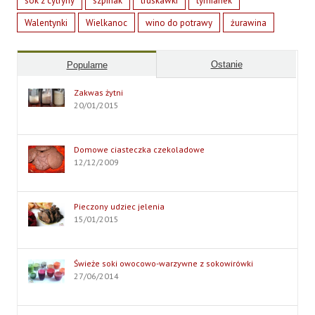
sok z cytryny
szpinak
truskawki
tymianek
Walentynki
Wielkanoc
wino do potrawy
żurawina
Ostanie
Popularne
Zakwas żytni
20/01/2015
Domowe ciasteczka czekoladowe
12/12/2009
Pieczony udziec jelenia
15/01/2015
Świeże soki owocowo-warzywne z sokowirówki
27/06/2014