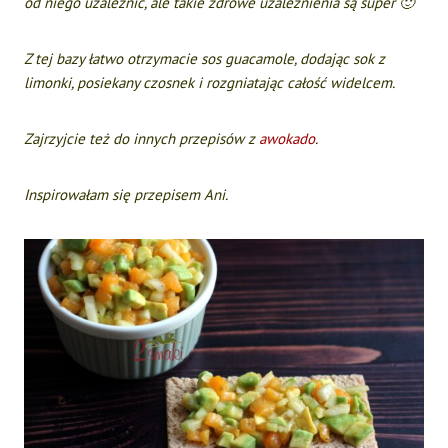
od niego uzależnić, ale takie zdrowe uzależnienia są super 🙂
Z tej bazy łatwo otrzymacie sos guacamole, dodając sok z
limonki, posiekany czosnek i rozgniatając całość widelcem.
Zajrzyjcie też do innych przepisów z
awokado
.
Inspirowałam się przepisem
Ani
.