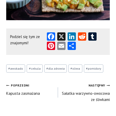
Fa
X
Li
R
T
Podziel się tym ze
ce
nk
e
u
znajomymi!
Pi
E
S
b
e
d
m
nt
m
ha
o
dI
di
bl
er
ai
re
Tagi
o
n
t
r
es
l
#
awokado
#
cebula
#
dla zdrowia
#
oliwa
#
pomidory
wpisu:
k
t
Nawigacja
POPRZEDNI
NASTĘPNY
Kapusta zasmażana
Sałatka warzywno-owocowa
wpisu
ze śliwkami