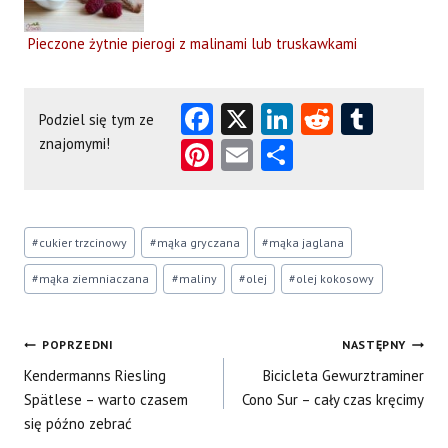
Pieczone żytnie pierogi z malinami lub truskawkami
Fa
X
Li
R
T
Podziel się tym ze
ce
nk
e
u
znajomymi!
Pi
E
S
b
e
d
m
nt
m
ha
o
dI
di
bl
er
ai
re
Tagi
o
n
t
r
es
l
#
cukier trzcinowy
#
mąka gryczana
#
mąka jaglana
wpisu:
k
t
#
mąka ziemniaczana
#
maliny
#
olej
#
olej kokosowy
Nawigacja
POPRZEDNI
NASTĘPNY
Kendermanns Riesling
Bicicleta Gewurztraminer
wpisu
Spätlese – warto czasem
Cono Sur – cały czas kręcimy
się późno zebrać