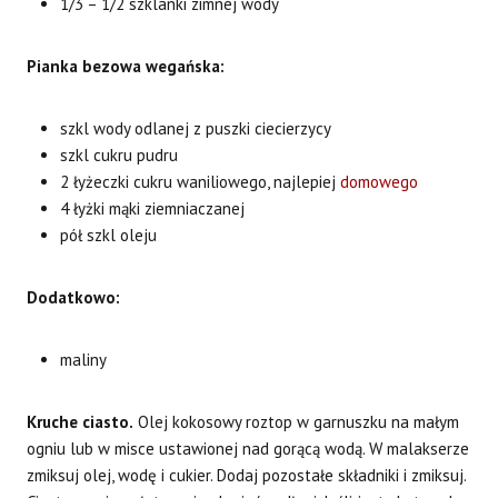
1/3 – 1/2 szklanki zimnej wody
Pianka bezowa wegańska:
szkl wody odlanej z puszki ciecierzycy
szkl cukru pudru
2 łyżeczki cukru waniliowego, najlepiej
domowego
4 łyżki mąki ziemniaczanej
pół szkl oleju
Dodatkowo:
maliny
Kruche ciasto.
Olej kokosowy roztop w garnuszku na małym
ogniu lub w misce ustawionej nad gorącą wodą. W malakserze
zmiksuj olej, wodę i cukier. Dodaj pozostałe składniki i zmiksuj.