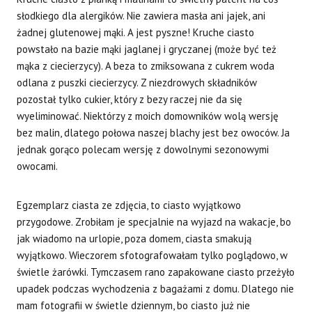
słodkiego dla alergików. Nie zawiera masła ani jajek, ani
żadnej glutenowej mąki. A jest pyszne! Kruche ciasto
powstało na bazie mąki jaglanej i gryczanej (może być też
mąka z ciecierzycy). A beza to zmiksowana z cukrem woda
odlana z puszki ciecierzycy. Z niezdrowych składników
pozostał tylko cukier, który z bezy raczej nie da się
wyeliminować. Niektórzy z moich domowników wolą wersję
bez malin, dlatego połowa naszej blachy jest bez owoców. Ja
jednak gorąco polecam wersję z dowolnymi sezonowymi
owocami.
Egzemplarz ciasta ze zdjęcia, to ciasto wyjątkowo
przygodowe. Zrobiłam je specjalnie na wyjazd na wakacje, bo
jak wiadomo na urlopie, poza domem, ciasta smakują
wyjątkowo. Wieczorem sfotografowałam tylko poglądowo, w
świetle żarówki. Tymczasem rano zapakowane ciasto przeżyło
upadek podczas wychodzenia z bagażami z domu. Dlatego nie
mam fotografii w świetle dziennym, bo ciasto już nie