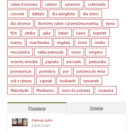
cukier trzcinowy
cukinia
cynamon
czekolada
czosnek
daktyle
dla alergików
dla dzieci
dla zdrowia
domowy cukier z prawdziwą wanilią
dynia
film
jabłka
jajka
kakao
kawa
koperek
maliny
marchewka
migdały
miód
mleko
mozzarella
natka pietruszki
oliwa
oregano
orzechy włoskie
papryka
pieczarki
pietruszka
pomarańcze
pomidory
por
potrawa do wina
sok z cytryny
szpinak
truskawki
tymianek
Walentynki
Wielkanoc
wino do potrawy
żurawina
Ostanie
Popularne
Zakwas żytni
20/01/2015