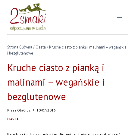
Przejdź
do
treści
Strona Główna
/
Ciasta
/
Kruche ciasto z pianką i malinami – wegańskie
i bezglutenowe
Kruche ciasto z pianką i
malinami – wegańskie i
bezglutenowe
Przez
OlaCruz
10/07/2016
CIASTA
Kruche ciasto z pianką i malinami to świetny patent na coś