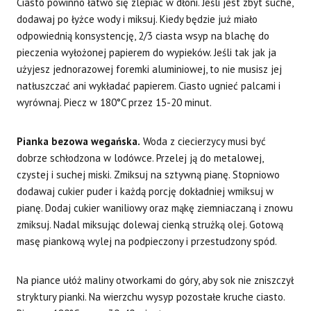
Ciasto powinno łatwo się zlepiać w dłoni. Jeśli jest zbyt suche,
dodawaj po łyżce wody i miksuj. Kiedy będzie już miało
odpowiednią konsystencję, 2/3 ciasta wsyp na blachę do
pieczenia wyłożonej papierem do wypieków. Jeśli tak jak ja
użyjesz jednorazowej foremki aluminiowej, to nie musisz jej
natłuszczać ani wykładać papierem. Ciasto ugnieć palcami i
wyrównaj. Piecz w 180°C przez 15-20 minut.
Pianka bezowa wegańska.
Woda z ciecierzycy musi być
dobrze schłodzona w lodówce. Przelej ją do metalowej,
czystej i suchej miski. Zmiksuj na sztywną pianę. Stopniowo
dodawaj cukier puder i każdą porcję dokładniej wmiksuj w
pianę. Dodaj cukier waniliowy oraz mąkę ziemniaczaną i znowu
zmiksuj. Nadal miksując dolewaj cienką strużką olej. Gotową
masę piankową wylej na podpieczony i przestudzony spód.
Na piance ułóż maliny otworkami do góry, aby sok nie zniszczył
stryktury pianki. Na wierzchu wysyp pozostałe kruche ciasto.