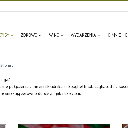
EPISY
ZDROWO
WINO
WYDARZENIA
O MNIE I 
 Strona 3
biegać.
zne połączenia z innymi składnikami. Spaghetti lub tagliatelle z sos
sje smakują zarówno dorosłym jak i dzieciom.