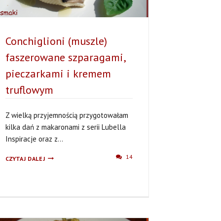
Conchiglioni (muszle)
faszerowane szparagami,
pieczarkami i kremem
truflowym
Z wielką przyjemnością przygotowałam
kilka dań z makaronami z serii Lubella
Inspiracje oraz z...
CONCHIGLIONI
14
CZYTAJ DALEJ
(MUSZLE)
FASZEROWANE
SZPARAGAMI,
PIECZARKAMI
I
KREMEM