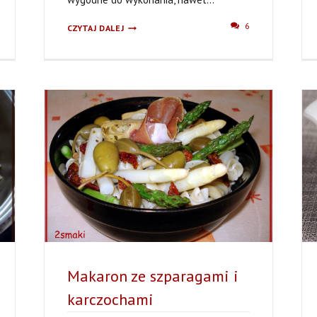
MAKARON
6
CZYTAJ DALEJ
Z
WĘDZONYM
ŁOSOSIEM
W
SOSIE
ŚMIETANOWO-
KOPERKOWYM,
Z
ORZESZKAMI
PINIOWYMI
Makaron ze szparagami i
karczochami