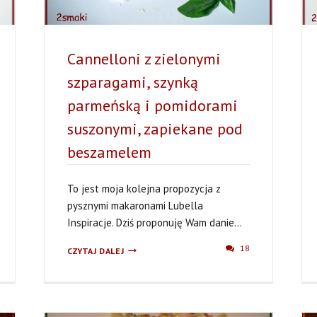
Cannelloni z zielonymi
szparagami, szynką
parmeńską i pomidorami
suszonymi, zapiekane pod
beszamelem
To jest moja kolejna propozycja z
pysznymi makaronami Lubella
Inspiracje. Dziś proponuję Wam danie...
CANNELLONI
18
CZYTAJ DALEJ
Z
ZIELONYMI
SZPARAGAMI,
SZYNKĄ
PARMEŃSKĄ