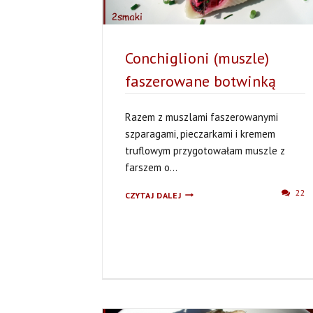
Conchiglioni (muszle)
faszerowane botwinką
Razem z muszlami faszerowanymi
szparagami, pieczarkami i kremem
truflowym przygotowałam muszle z
farszem o...
CONCHIGLIONI
22
CZYTAJ DALEJ
(MUSZLE)
FASZEROWANE
BOTWINKĄ