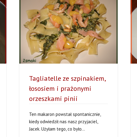
I
POMIDORAMI
SUSZONYMI,
ZAPIEKANE
POD
BESZAMELEM
Tagliatelle ze szpinakiem,
łososiem i prażonymi
orzeszkami pinii
Ten makaron powstał spontanicznie,
kiedy odwiedził nas nasz przyjaciel,
Jacek. Użyłam tego, co było...