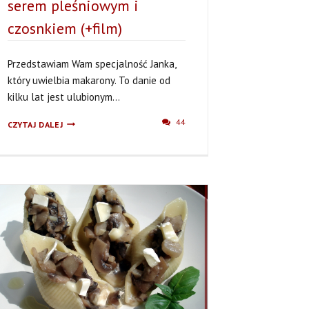
serem pleśniowym i
czosnkiem (+film)
Przedstawiam Wam specjalność Janka,
który uwielbia makarony. To danie od
kilku lat jest ulubionym...
MAKARON
44
CZYTAJ DALEJ
Z
ZIELONYM
SOSEM,
CZYLI
ZE
SZPINAKIEM,
SEREM
PLEŚNIOWYM
I
CZOSNKIEM
(+FILM)