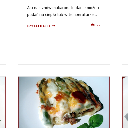
A u nas znów makaron. To danie można
podać na ciepło lub w temperaturze...
MAKARON
22
CZYTAJ DALEJ
ZE
SZPARAGAMI
I
KARCZOCHAMI