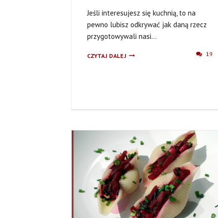
Jeśli interesujesz się kuchnią, to na
pewno lubisz odkrywać jak daną rzecz
przygotowywali nasi...
MAKARON
19
CZYTAJ DALEJ
DOMOWY
WIEJSKI
–
FOTORELACJA