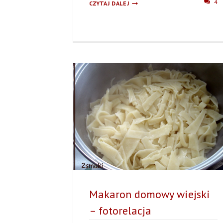
LAZANIA
4
CZYTAJ DALEJ
ZE
SZPINAKIEM
(+FILM
Z
SERII
BAJECZNE
SMAKI)
Makaron domowy wiejski
– fotorelacja